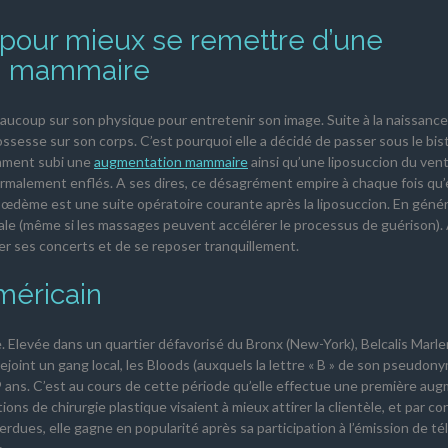
 pour mieux se remettre d’une
on mammaire
coup sur son physique pour entretenir son image. Suite à la naissance
rossesse sur son corps. C’est pourquoi elle a décidé de passer sous le bist
mment subi une
augmentation mammaire
ainsi qu’une liposuccion du vent
normalement enflés. A ses dires, ce désagrément empire à chaque fois qu’
un œdème est une suite opératoire courante après la liposuccion. En général
le (même si les massages peuvent accélérer le processus de guérison). 
ler ses concerts et de se reposer tranquillement.
américain
. Elevée dans un quartier défavorisé du Bronx (New-York), Belcalis Marle
rejoint un gang local, les Bloods (auxquels la lettre « B » de son pseudony
19 ans. C’est au cours de cette période qu’elle effectue une première au
ns de chirurgie plastique visaient à mieux attirer la clientèle, et par c
ues, elle gagne en popularité après sa participation à l’émission de tél