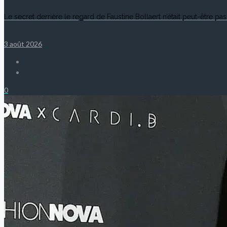
Le secret derrière le regard de Faustine Bollaert n’était peut-être pas
3 août 2026
0