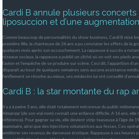
Cardi B annule plusieurs concerts
liposuccion et d’une augmentati
Comme beaucoup de personnalités du show-business, Cardi B mise beau
première fille, la chanteuse de 26 ans a pu constater les effets de la g
quelques mois après son accouchement. La rappeuse à succès a nota
réseaux sociaux, la rappeuse a publié un cliché où on voit ses pieds a
l’avion et l’empêche de se produire sur scène. Ceci dit, l’apparition d’
disparait au bout de quelques semaines sans aucune assistance médica
l’enflement se résorbe au mieux, ses médecins lui ont conseillé d’annu
Cardi B : la star montante du rap 
Il y a à peine 3 ans, elle était totalement méconnue du public mélomane
Almanzar (de son vrai nom) connait une enfance difficile. A 16 ans, elle 
référence). Pour gagner sa vie, elle devient strip-teaseuse à l’âge de 
mammaire, ainsi que des injections volumatrices aux fesses. Ces opératio
améliorer ses revenus de danseuse érotique. Rappeuse à ses heures perd