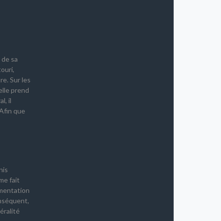
 de sa
ouri,
re. Sur les
elle prend
, il
Afin que
nis
me fait
gmentation
onséquent,
éralité