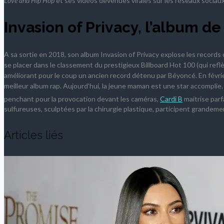
Love and Hip Hop
et ses vidéos devenues virales sur les réseaux sociau
Invasion of Privacy, l’album de
A sa sortie en 2018, son album Invasion of Privacy explose les records
se placer dans le classement du prestigieux Billboard Hot 100 (qui refl
améliorant pour le coup un ancien record détenu par Béyoncé. En févr
meilleur album rap. Aujourd’hui, la jeune maman est une star accompl
penchant pour la provocation devant les caméras,
Cardi B
maitrise par
sulfureuses, sculptées par la chirurgie plastique, participent grandeme
Articles liés