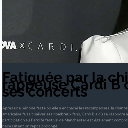
Fatiguée par la chi
rappeuse Cardi B 
ses concerts
Après une période faste où elle a enchainé les récompenses, la chant
américaine faisait saliver ses nombreux fans, Cardi B a dû se résoudre 
participation au Parklife festival de Manchester est également compromi
nécessitent un repos prolongé.