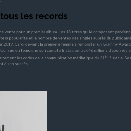
x
.
 tous les records
 de vente pour un premier album. Les 13 titres qui le composent parvien
ète la popularité et le nombre de ventes des singles auprès du public amér
ier 2019, Cardi devient la première femme à remporter un Grammy Award 
ie. Comme en témoigne son compte Instagram aux 46 millions d’abonnés e
ème
faitement les codes de la communication médiatique du 21
siècle. Se
nt à son succès.