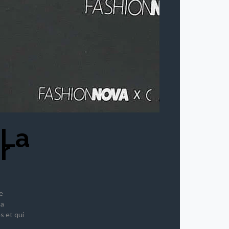
 La
r
e
sa
s et qui