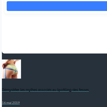
Démystifier les mythes associés au lipofilling des fesses
16 mai 2019