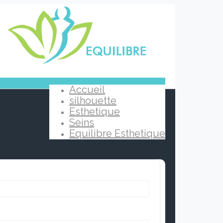
Accueil
silhouette
Esthetique
Seins
Equilibre Esthetique