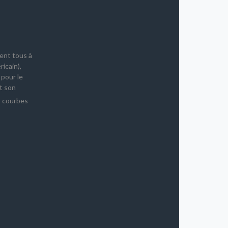
nent tous à
icain),
pour le
t son
s courbes